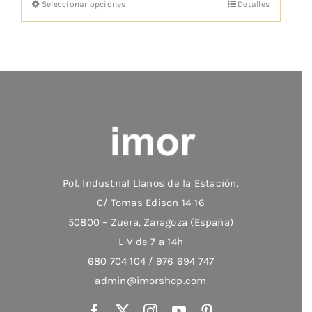
Seleccionar opciones
Detalles
Este
desde
producto
€187,41
tiene
hasta
múltiples
€256,58
variantes.
Las
opciones
se
pueden
elegir
Pol. Industrial Llanos de la Estación.
en
C/ Tomas Edison 14-16
la
50800 – Zuera, Zaragoza (España)
página
L-V de 7 a 14h
de
680 704 104 / 976 694 747
producto
admin@imorshop.com