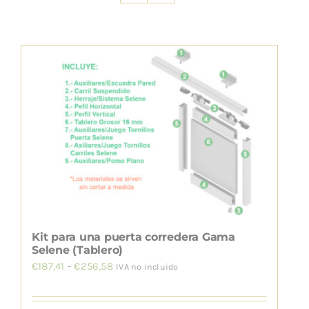
INSTALACIÓN
Kit para una puerta corredera Gama
Selene (Tablero)
Rango
€
187,41
-
€
256,58
IVA no incluido
de
precios: