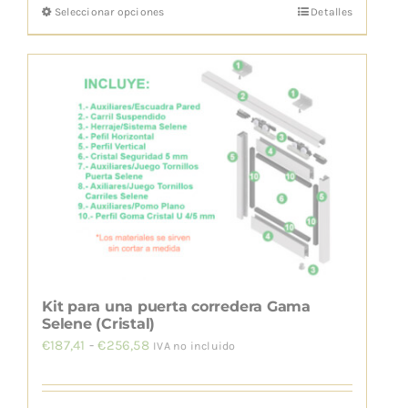
Seleccionar opciones
Detalles
Este
desde
producto
€187,41
tiene
hasta
múltiples
€256,58
variantes.
Las
opciones
se
pueden
elegir
en
la
Kit para una puerta corredera Gama
página
Selene (Cristal)
Rango
€
187,41
-
€
256,58
de
IVA no incluido
de
producto
precios: