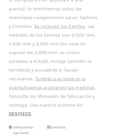
Si compras en Kit (equivale a una
elegir
desde
puerta), te remitiremos todos los
en
€187,41
materiales componentes salvo: Tableros
la
hasta
y Cristales.
Se incluyen los Carriles
página
. Las
€256,58
medidas de los Carriles son: 2.000 mm,
de
2.500 mm y 3.000 mm (en caso de
producto
superar los 3.000 mm, se sirven
cortados a mitad). Incluye también la
tornillería y escuadras si fueran
necesarias.
Tendrás que fabricar la
puerta/puertas ajustando las medidas.
Consulta los Manuales de fabricación y
montaje. Usa nuestro sistema de
DESPIECE
.
Seleccionar
Detalles
Este
opciones
producto