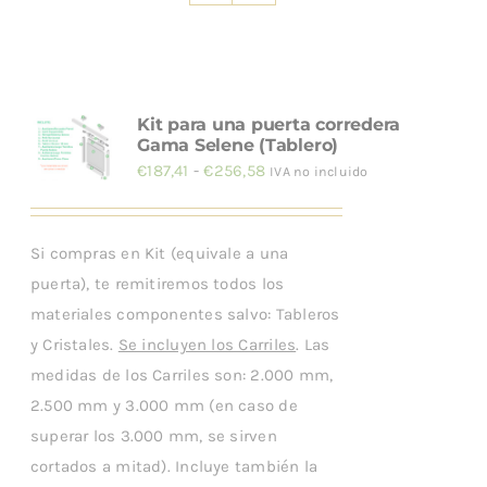
INSTALACIÓN
Kit para una puerta corredera
Gama Selene (Tablero)
Rango
€
187,41
-
€
256,58
IVA no incluido
de
precios:
Si compras en Kit (equivale a una
desde
puerta), te remitiremos todos los
€187,41
materiales componentes salvo: Tableros
hasta
y Cristales.
Se incluyen los Carriles
. Las
€256,58
medidas de los Carriles son: 2.000 mm,
2.500 mm y 3.000 mm (en caso de
superar los 3.000 mm, se sirven
cortados a mitad). Incluye también la