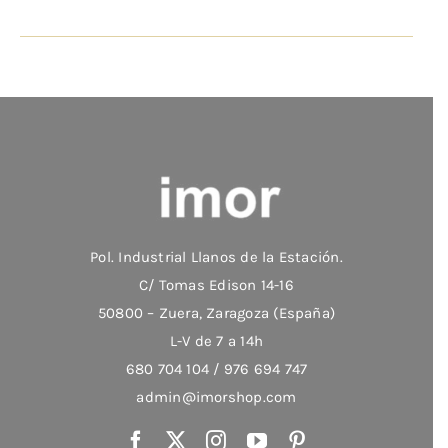
tiene
múltiples
variantes.
Las
opciones
se
pueden
elegir
en
Pol. Industrial Llanos de la Estación.
la
C/ Tomas Edison 14-16
página
50800 – Zuera, Zaragoza (España)
de
L-V de 7 a 14h
producto
680 704 104 / 976 694 747
admin@imorshop.com