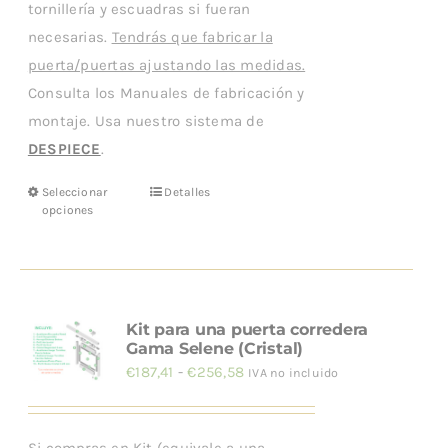
tornillería y escuadras si fueran
necesarias.
Tendrás que fabricar la
puerta/puertas ajustando las medidas.
Consulta los Manuales de fabricación y
montaje. Usa nuestro sistema de
DESPIECE
.
Seleccionar
Detalles
Este
opciones
producto
tiene
múltiples
variantes.
Kit para una puerta corredera
Las
Gama Selene (Cristal)
opciones
Rango
€
187,41
-
€
256,58
IVA no incluido
se
de
pueden
precios: