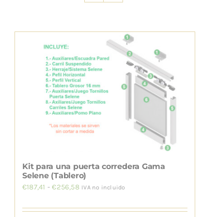
INSTALACIÓN
Kit para una puerta corredera Gama
Selene (Tablero)
Rango
€
187,41
-
€
256,58
IVA no incluido
de
precios: