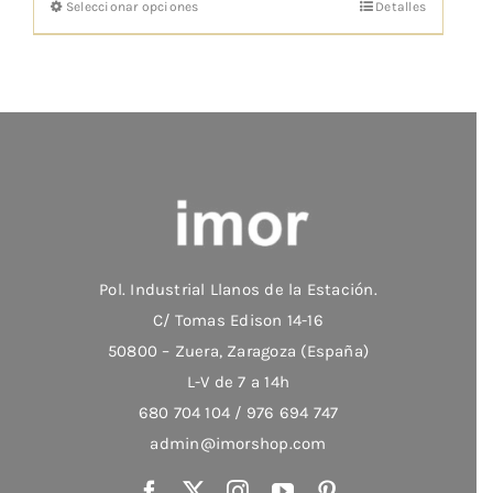
Seleccionar opciones
Detalles
Este
desde
producto
€187,41
tiene
hasta
múltiples
€256,58
variantes.
Las
opciones
se
pueden
elegir
Pol. Industrial Llanos de la Estación.
en
C/ Tomas Edison 14-16
la
50800 – Zuera, Zaragoza (España)
página
L-V de 7 a 14h
de
680 704 104 / 976 694 747
producto
admin@imorshop.com