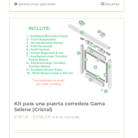
Seleccionar opciones
Detalles
Este
desde
producto
€187,41
tiene
hasta
múltiples
€256,58
variantes.
Las
opciones
se
pueden
elegir
en
la
Kit para una puerta corredera Gama
página
Selene (Cristal)
Rango
€
187,41
-
€
256,58
de
IVA no incluido
de
producto
precios: