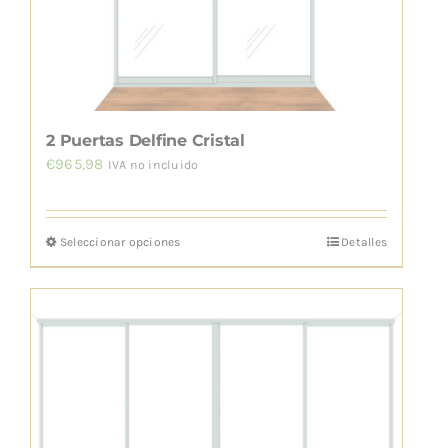
elegir
en
la
página
de
2 Puertas Delfine Cristal
producto
€
965,98
IVA no incluido
Seleccionar opciones
Detalles
Este
producto
tiene
múltiples
variantes.
Las
opciones
se