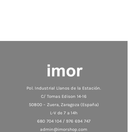
Las
opciones
se
pueden
elegir
en
la
página
de
producto
Pol. Industrial Llanos de la Estación.
C/ Tomas Edison 14-16
50800 – Zuera, Zaragoza (España)
L-V de 7 a 14h
680 704 104 / 976 694 747
admin@imorshop.com