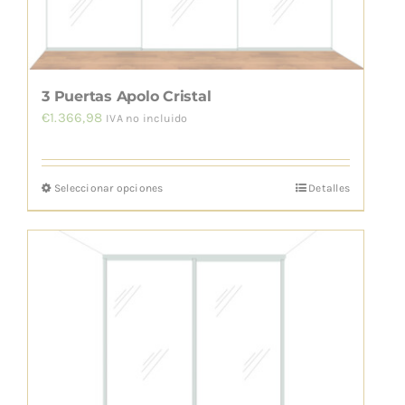
en
la
página
de
3 Puertas Apolo Cristal
producto
€
1.366,98
IVA no incluido
Seleccionar opciones
Detalles
Este
producto
tiene
múltiples
variantes.
Las
opciones
se
pueden