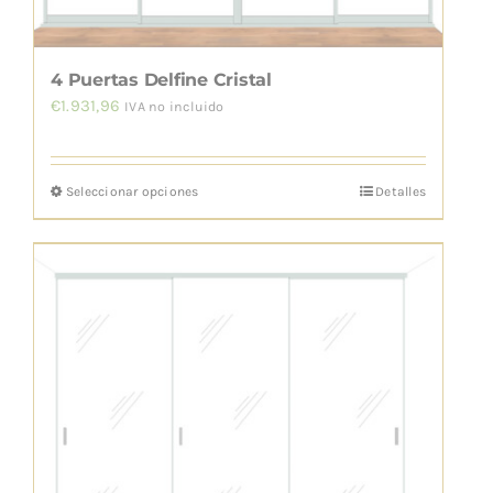
4 Puertas Delfine Cristal
€
1.931,96
IVA no incluido
Seleccionar opciones
Detalles
Este
producto
tiene
múltiples
variantes.
Las
opciones
se
pueden
elegir