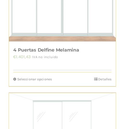
pueden
elegir
en
la
página
de
4 Puertas Delfine Melamina
producto
€
1.401,43
IVA no incluido
Seleccionar opciones
Detalles
Este
producto
tiene
múltiples
variantes.
Las
opciones