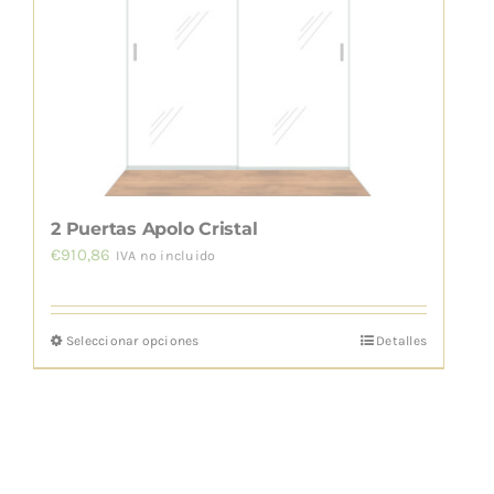
se
pueden
elegir
en
la
página
de
2 Puertas Apolo Cristal
producto
€
910,86
IVA no incluido
Seleccionar opciones
Detalles
Este
producto
tiene
múltiples
variantes.