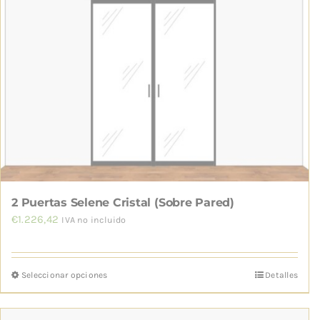
opciones
se
pueden
elegir
en
la
página
de
producto
2 Puertas Selene Cristal (Sobre Pared)
€
1.226,42
IVA no incluido
Seleccionar opciones
Detalles
Este
producto
tiene