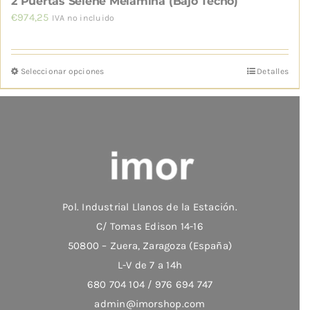
2 Puertas Selene Melamina (Bajo Techo)
€
974,25
IVA no incluido
Seleccionar opciones
Detalles
Este
producto
tiene
múltiples
variantes.
Las
opciones
Pol. Industrial Llanos de la Estación.
se
C/ Tomas Edison 14-16
pueden
50800 – Zuera, Zaragoza (España)
elegir
L-V de 7 a 14h
en
680 704 104 / 976 694 747
la
admin@imorshop.com
página