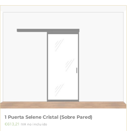
producto
tiene
múltiples
variantes.
Las
opciones
se
pueden
elegir
en
la
página
de
producto
1 Puerta Selene Cristal (Sobre Pared)
€
613,21
IVA no incluido