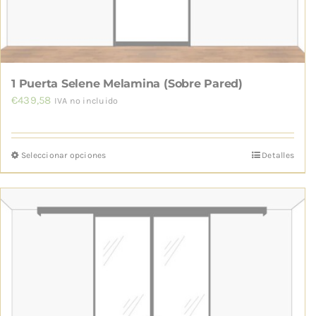
la
página
de
producto
1 Puerta Selene Melamina (Sobre Pared)
€
439,58
IVA no incluido
Seleccionar opciones
Detalles
Este
producto
tiene
múltiples
variantes.
Las
opciones
se
pueden