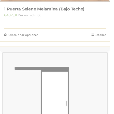
producto
1 Puerta Selene Melamina (Bajo Techo)
€
487,81
IVA no incluido
Seleccionar opciones
Detalles
Este
producto
tiene
múltiples
variantes.
Las
opciones
se
pueden
elegir
en