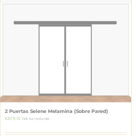
múltiples
variantes.
Las
opciones
se
pueden
elegir
en
la
página
de
producto
2 Puertas Selene Melamina (Sobre Pared)
€
879,16
IVA no incluido