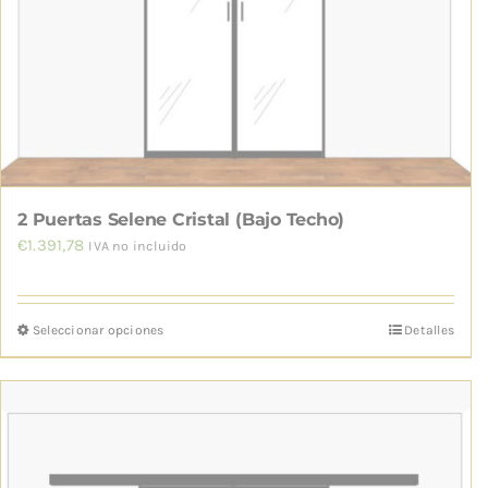
elegir
en
la
página
de
producto
2 Puertas Selene Cristal (Bajo Techo)
€
1.391,78
IVA no incluido
Seleccionar opciones
Detalles
Este
producto
tiene
múltiples
variantes.
Las