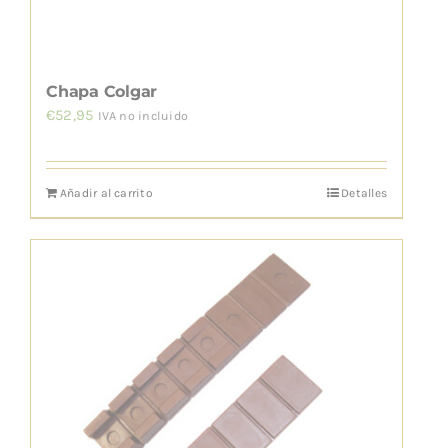
de
producto
Chapa Colgar
€
52,95
IVA no incluido
Añadir al carrito
Detalles