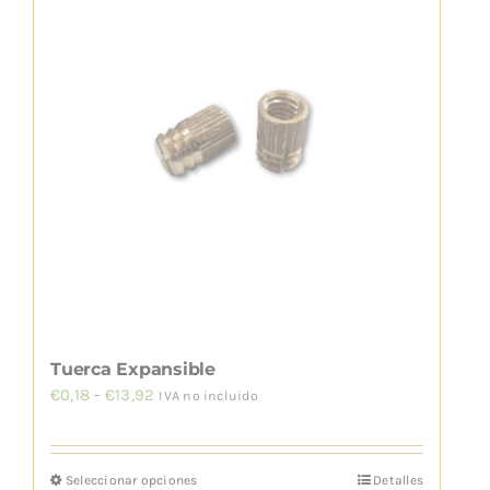
variantes.
Las
opciones
se
pueden
elegir
en
la
página
de
producto
Tuerca Expansible
Rango
€
0,18
-
€
13,92
IVA no incluido
de
precios:
Seleccionar opciones
Detalles
Este
desde