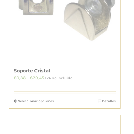
Soporte Cristal
Rango
€
0,38
-
€
29,45
IVA no incluido
de
precios:
Seleccionar opciones
Detalles
Este
desde
producto
€0,38
tiene
hasta
múltiples
€29,45