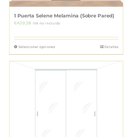
página
de
1 Puerta Selene Melamina (Sobre Pared)
producto
€
439,58
IVA no incluido
Seleccionar opciones
Detalles
Este
producto
tiene
múltiples
variantes.
Las
opciones
se
pueden
elegir
en