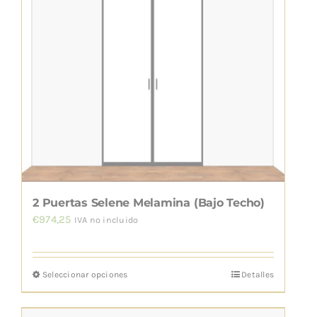
variantes.
Las
opciones
se
pueden
elegir
en
la
página
de
2 Puertas Selene Melamina (Bajo Techo)
producto
€
974,25
IVA no incluido
Seleccionar opciones
Detalles
Este
producto