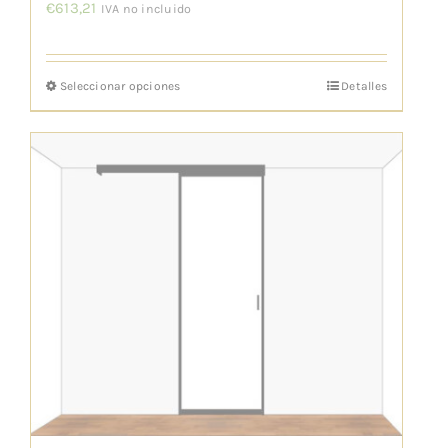
producto
€
613,21
IVA no incluido
Seleccionar opciones
Detalles
Este
producto
tiene
múltiples
variantes.
Las
opciones
se
pueden
elegir
en
la
página