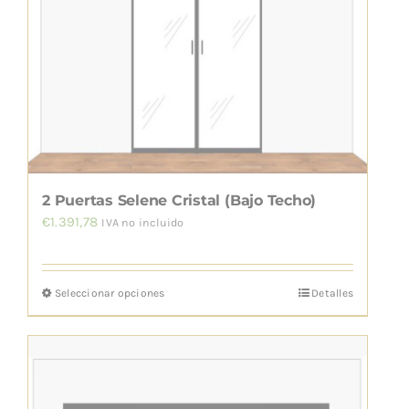
opciones
se
pueden
elegir
en
la
página
de
2 Puertas Selene Cristal (Bajo Techo)
producto
€
1.391,78
IVA no incluido
Seleccionar opciones
Detalles
Este
producto
tiene
múltiples
variantes.