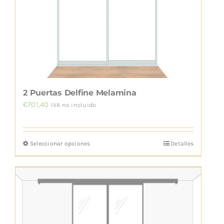
se
pueden
elegir
en
la
página
de
2 Puertas Delfine Melamina
producto
€
701,40
IVA no incluido
Seleccionar opciones
Detalles
Este
producto
tiene
múltiples
variantes.
Las