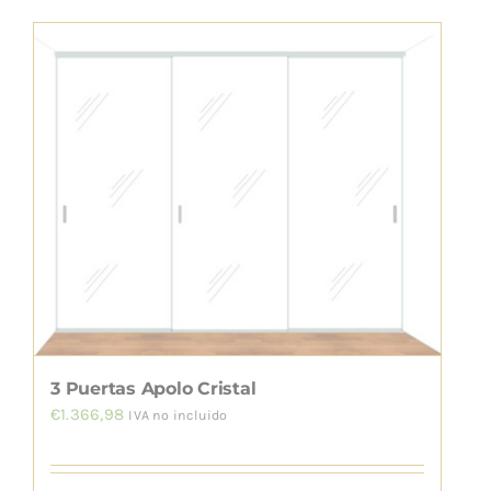
producto
tiene
múltiples
variantes.
Las
opciones
se
pueden
elegir
en
la
página
de
3 Puertas Apolo Cristal
producto
€
1.366,98
IVA no incluido