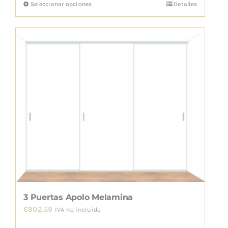
Seleccionar opciones
Detalles
Este
producto
tiene
múltiples
variantes.
Las
opciones
se
pueden
elegir
en
la
página
de
3 Puertas Apolo Melamina
producto
€
902,59
IVA no incluido