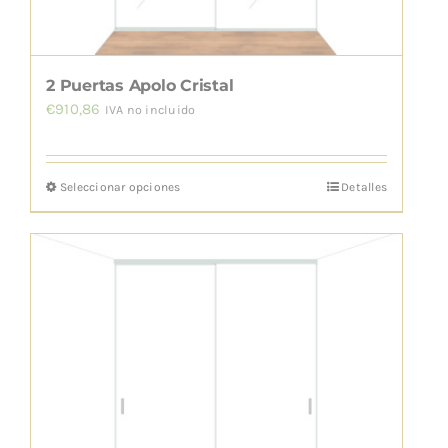
la
página
de
2 Puertas Apolo Cristal
producto
€
910,86
IVA no incluido
Seleccionar opciones
Detalles
Este
producto
tiene
múltiples
variantes.
Las
opciones
se
pueden
elegir