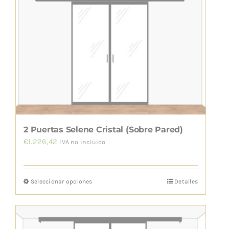
Las
opciones
se
pueden
elegir
en
la
página
de
2 Puertas Selene Cristal (Sobre Pared)
producto
€
1.226,42
IVA no incluido
Seleccionar opciones
Detalles
Este
producto
tiene
múltiples