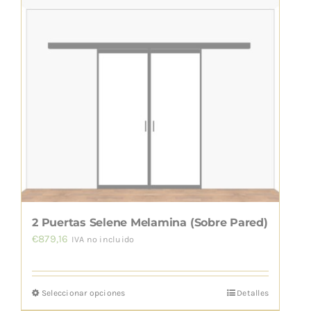
tiene
múltiples
variantes.
Las
opciones
se
pueden
elegir
en
la
página
de
2 Puertas Selene Melamina (Sobre Pared)
producto
€
879,16
IVA no incluido
Seleccionar opciones
Detalles
Este