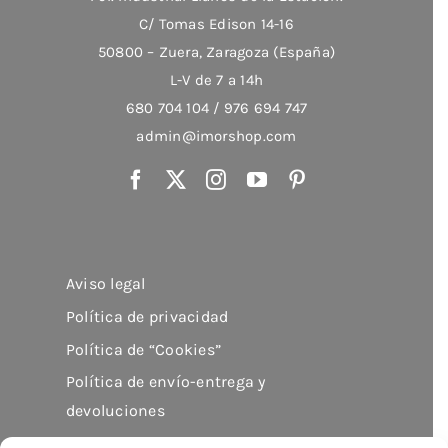
página
C/ Tomas Edison 14-16
de
50800 – Zuera, Zaragoza (España)
producto
L-V de 7 a 14h
680 704 104 / 976 694 747
admin@imorshop.com
Aviso legal
Política de privacidad
Política de “Cookies”
Política de envío-entrega y
devoluciones