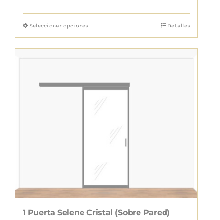
Seleccionar opciones
Detalles
Este
producto
tiene
múltiples
variantes.
Las
opciones
se
pueden
elegir
en
la
página
de
1 Puerta Selene Cristal (Sobre Pared)