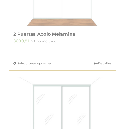
en
la
página
de
2 Puertas Apolo Melamina
producto
€
600,81
IVA no incluido
Seleccionar opciones
Detalles
Este
producto
tiene
múltiples
variantes.
Las
opciones
se