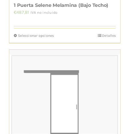
de
1 Puerta Selene Melamina (Bajo Techo)
producto
€
487,81
IVA no incluido
Seleccionar opciones
Detalles
Este
producto
tiene
múltiples
variantes.
Las
opciones
se
pueden
elegir
en
la