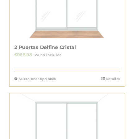
pueden
elegir
en
la
página
de
2 Puertas Delfine Cristal
producto
€
965,98
IVA no incluido
Seleccionar opciones
Detalles
Este
producto
tiene
múltiples
variantes.
Las
opciones